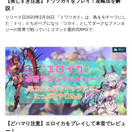
【美しすぎ注意】トワツガイをプレイ！攻略法を解
説！
リリース日2023年2月16日 『トワツガイ』は、鳥をモチーフにし
た「トリ」たちがペアになり「ツガイ」としてダークなファンタ
ジーの世界で戦っていくコマンド選択式RPGで...
RPG
【どハマり注意】エロイカをプレイして本音でレビュ
ー！