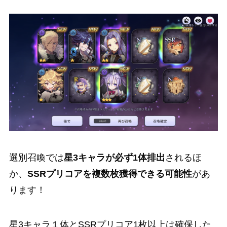
選別召喚では
星3キャラが必ず1体排出
されるほ
か、
SSRプリコアを複数枚獲得できる可能性
があ
ります！
星3キャラ１体とSSRプリコア1枚以上は確保した