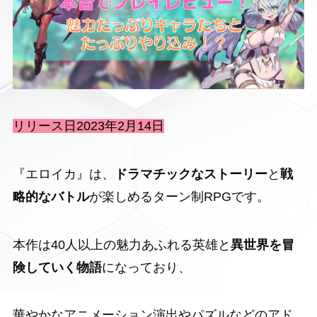
リリース日2023年2月14日
『エロイカ』は、
ドラマチックなストーリー
と
戦
略的なバトル
が楽しめる
ターン制RPG
です。
本作は40人以上の魅力あふれる英雄と
異世界を冒
険していく物語
になっており、
華やかなアニメーション演出
や
パズルなどのアド