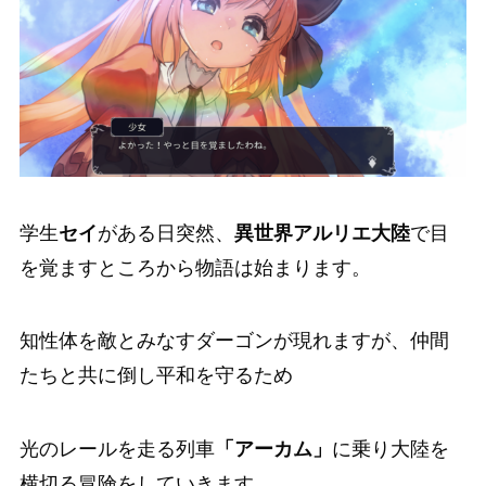
学生
セイ
がある日突然、
異世界アルリエ大陸
で目
を覚ますところから物語は始まります。
知性体を敵とみなすダーゴン
が現れますが、
仲間
たちと共に倒し平和を守るため
光のレールを走る列車
「アーカム」
に乗り大陸を
横切る冒険をしていきます。