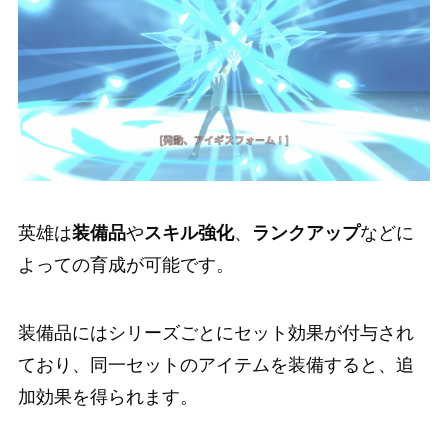
英雄は
装備品
や
スキル強化
、
ランクアップ
などに
よっての育成が可能です。
装備品には
シリーズごとにセット効果が付与
され
ており、
同一セットのアイテムを装備すると、追
加効果を得られます。