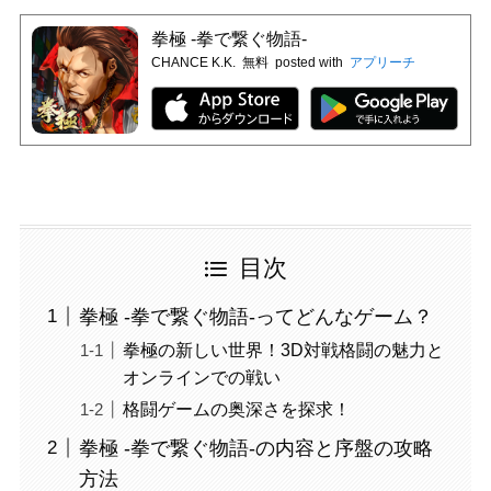
拳極 -拳で繋ぐ物語-
CHANCE K.K.
無料
posted with
アプリーチ
目次
拳極 -拳で繋ぐ物語-ってどんなゲーム？
拳極の新しい世界！3D対戦格闘の魅力と
オンラインでの戦い
格闘ゲームの奥深さを探求！
拳極 -拳で繋ぐ物語-の内容と序盤の攻略
方法