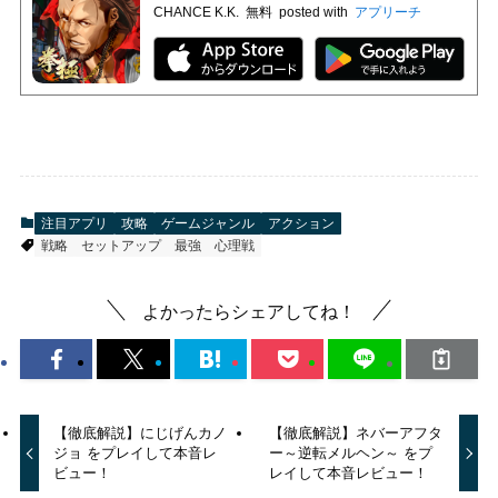
CHANCE K.K.
無料
posted with
アプリーチ
注目アプリ
攻略
ゲームジャンル
アクション
戦略
セットアップ
最強
心理戦
よかったらシェアしてね！
【徹底解説】にじげんカノ
【徹底解説】ネバーアフタ
ジョ をプレイして本音レ
ー～逆転メルヘン～ をプ
ビュー！
レイして本音レビュー！