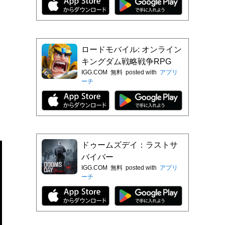
ロードモバイル: オンライン
キングダム戦略戦争RPG
IGG.COM
無料
posted with
アプリ
ーチ
ドゥームズデイ：ラストサ
バイバー
IGG.COM
無料
posted with
アプリ
ーチ