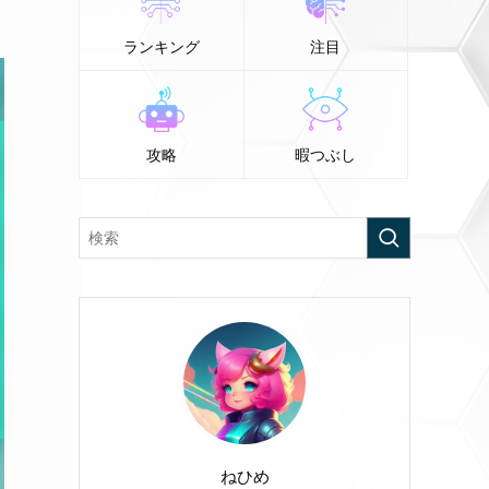
ランキング
注目
攻略
暇つぶし
ねひめ