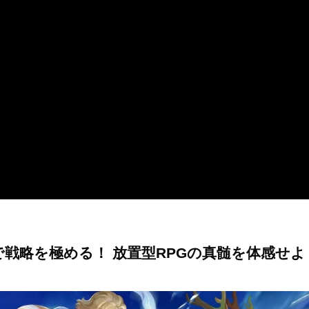
で戦略を極める！ 放置型RPGの真髄を体感せよ